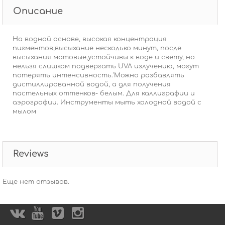
Описание
На водной основе, высокая концентрация
пигментов,высыхание несколько минут, после
высыхания матовые,устойчивы к воде и свету, но
нельзя слишком подвергать UVA излучению, могут
потерять интенсивность.'Можно разбавлять
дистиллированной водой, а для получения
пастельных оттенков- белым. Для каллиграфии и
аэрографии. Инструменты мыть холодной водой с
мылом
Reviews
Еще нет отзывов.