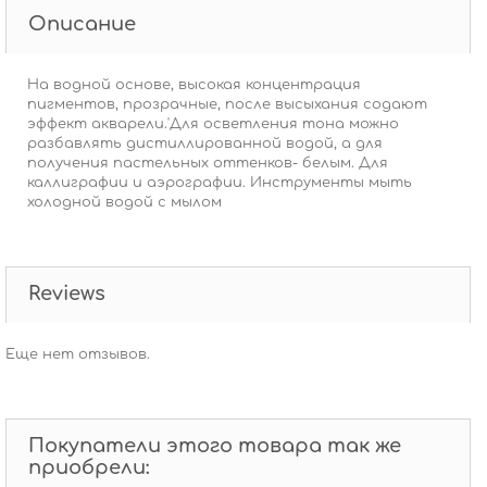
Описание
На водной основе, высокая концентрация
пигментов, прозрачные, после высыхания содают
эффект акварели.'Для осветления тона можно
разбавлять дистиллированной водой, а для
получения пастельных оттенков- белым. Для
каллиграфии и аэрографии. Инструменты мыть
холодной водой с мылом
Reviews
Еще нет отзывов.
Покупатели этого товара так же
приобрели: