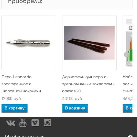
приобрели:
Перо Leonardo
Держатель для пера с
Набор 
заостренное с
эргономичным захватом -
пальчи
шаровидн.наконечн.
ореховый
синтет
120,00 руб
431,00 руб
468,00
В корзину
В корзину
В кор