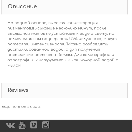
Описание
На водной основе, высокая концентрация
пигментов,высыхание несколько минут, после
высыхания матовые,устойчивы к воде и свету, но
нельзя слишком подвергать UVA излучению, могут
потерять интенсивность.'Можно разбавлять
дистиллированной водой, а для получения
пастельных оттенков- белым. Для каллиграфии и
аэрографии. Инструменты мыть холодной водой с
мылом
Reviews
Еще нет отзывов.