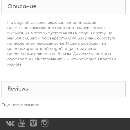
Описание
На водной основе, высокая концентрация
пигментов,высыхание несколько минут, после
высыхания матовые,устойчивы к воде и свету, но
нельзя слишком подвергать UVA излучению, могут
потерять интенсивность.'Можно разбавлять
дистиллированной водой, а для получения
пастельных оттенков- белым. Для каллиграфии и
аэрографии. Инструменты мыть холодной водой с
мылом
Reviews
Еще нет отзывов.