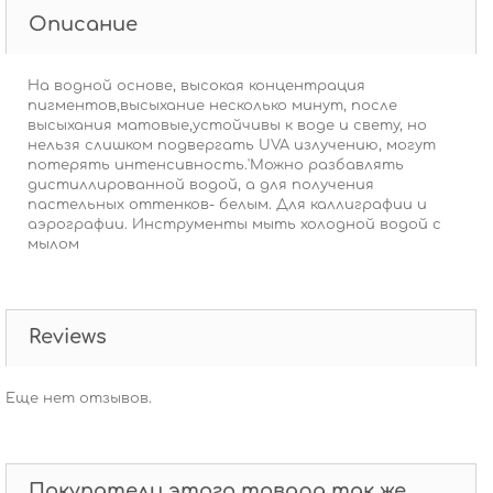
Описание
На водной основе, высокая концентрация
пигментов,высыхание несколько минут, после
высыхания матовые,устойчивы к воде и свету, но
нельзя слишком подвергать UVA излучению, могут
потерять интенсивность.'Можно разбавлять
дистиллированной водой, а для получения
пастельных оттенков- белым. Для каллиграфии и
аэрографии. Инструменты мыть холодной водой с
мылом
Reviews
Еще нет отзывов.
Покупатели этого товара так же