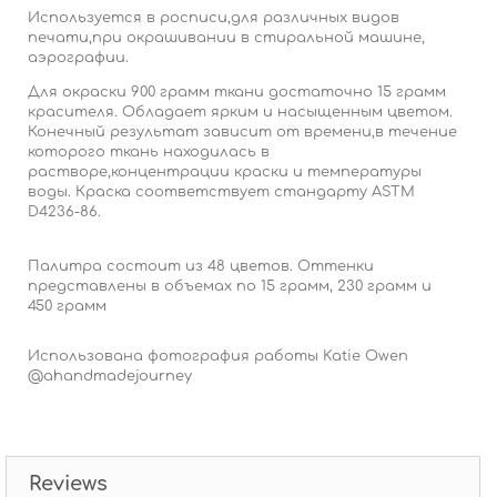
Используется в росписи,для различных видов
печати,при окрашивании в стиральной машине,
аэрографии.
Для окраски 900 грамм ткани достаточно 15 грамм
красителя. Обладает ярким и насыщенным цветом.
Конечный результат зависит от времени,в течение
которого ткань находилась в
растворе,концентрации краски и температуры
воды. Краска соответствует стандарту АSTM
D4236-86.
Палитра состоит из 48 цветов. Оттенки
представлены в объемах по 15 грамм, 230 грамм и
450 грамм
Использована фотография работы Katie Owen
@ahandmadejourney
Reviews