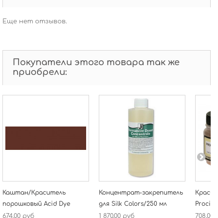
Еще нет отзывов.
Покупатели этого товара так же
приобрели:
Каштан/Краситель
Концентрат-закрепитель
Красит
порошковый Acid Dye
для Silk Colors/250 мл
Procio
674,00 руб
1 870,00 руб
708,00 