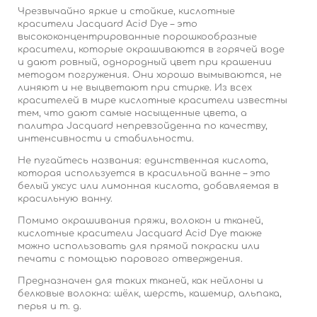
Чрезвычайно яркие и стойкие, кислотные
красители Jacquard Acid Dye – это
высококонцентрированные порошкообразные
красители, которые окрашиваются в горячей воде
и дают ровный, однородный цвет при крашении
методом погружения.
Они хорошо вымываются, не
линяют и не выцветают при стирке.
Из всех
красителей в мире кислотные красители известны
тем, что дают самые насыщенные цвета, а
палитра Jacquard непревзойденна по качеству,
интенсивности и стабильности.
Не пугайтесь названия: единственная кислота,
которая используется в красильной ванне – это
белый уксус или лимонная кислота, добавляемая в
красильную ванну.
Помимо окрашивания пряжи, волокон и тканей,
кислотные красители Jacquard Acid Dye также
можно использовать для прямой покраски или
печати с помощью парового отверждения.
Предназначен для таких тканей, как нейлоны и
белковые волокна: шёлк, шерсть, кашемир, альпака,
перья и т. д.