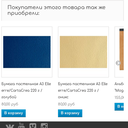
Покупатели этого товара так же
приобрели:
Бумага пастельная А3 Elle
Бумага пастельная А3 Elle
Альбом
erre/CartaCrea 220 г /
erre/CartaCrea 220 г /
"Модель"
голубой
оникс
155,00 
80,00 руб
80,00 руб
В кор
В корзину
В корзину