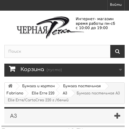
Войти
Корзина
(пусто)
Бумага и картон
Бумага пастельная
Fabriano
Elle Erre 220
А3
Бумага пастельная А3
Elle Erre/CartaCrea 220 г /белый
А3