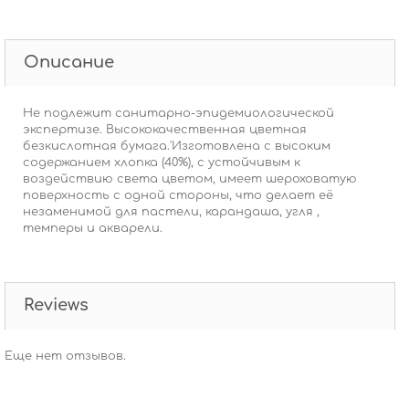
Описание
Не подлежит санитарно-эпидемиологической
экспертизе. Высококачественная цветная
безкислотная бумага.'Изготовлена с высоким
содержанием хлопка (40%), с устойчивым к
воздействию света цветом, имеет шероховатую
поверхность с одной стороны, что делает её
незаменимой для пастели, карандаша, угля ,
темперы и акварели.
Reviews
Еще нет отзывов.