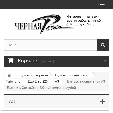
Войти
Корзина
(пусто)
Бумага и картон
Бумага пастельная
Fabriano
Elle Erre 220
А3
Бумага пастельная А3
Elle erre/CartaCrea 220 г /светло-голубой
А3