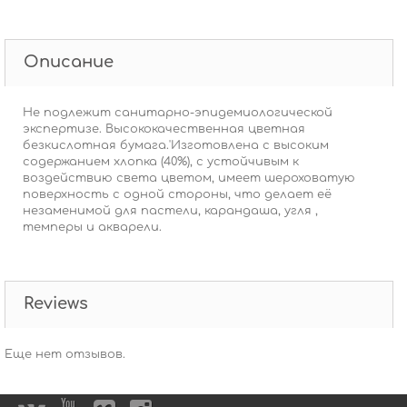
Описание
Не подлежит санитарно-эпидемиологической
экспертизе. Высококачественная цветная
безкислотная бумага.'Изготовлена с высоким
содержанием хлопка (40%), с устойчивым к
воздействию света цветом, имеет шероховатую
поверхность с одной стороны, что делает её
незаменимой для пастели, карандаша, угля ,
темперы и акварели.
Reviews
Еще нет отзывов.