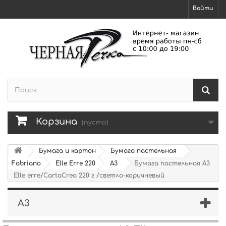
Войти
Корзина
(пусто)
Бумага и картон
Бумага пастельная
Fabriano
Elle Erre 220
А3
Бумага пастельная А3
Elle erre/CartaCrea 220 г /светло-коричневый
А3