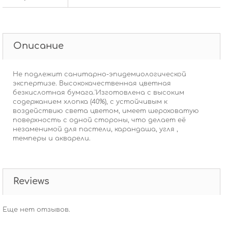
Описание
Не подлежит санитарно-эпидемиологической
экспертизе. Высококачественная цветная
безкислотная бумага.'Изготовлена с высоким
содержанием хлопка (40%), с устойчивым к
воздействию света цветом, имеет шероховатую
поверхность с одной стороны, что делает её
незаменимой для пастели, карандаша, угля ,
темперы и акварели.
Reviews
Еще нет отзывов.