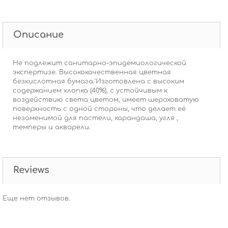
Описание
Не подлежит санитарно-эпидемиологической
экспертизе. Высококачественная цветная
безкислотная бумага.'Изготовлена с высоким
содержанием хлопка (40%), с устойчивым к
воздействию света цветом, имеет шероховатую
поверхность с одной стороны, что делает её
незаменимой для пастели, карандаша, угля ,
темперы и акварели.
Reviews
Еще нет отзывов.