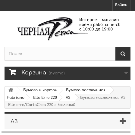
Войти
Корзина
(пусто)
Бумага и картон
Бумага пастельная
Fabriano
Elle Erre 220
А3
Бумага пастельная А3
Elle erre/CartaCrea 220 г /зеленый
А3