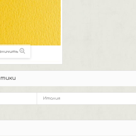
еличить
стики
Италия