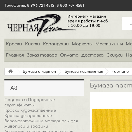
Телефоны: 8 996 721 4812, 8 800 707 4581
Краски
Кисти
Карандаши
Маркеры
Мастихины
Мо
Главная
Заказ товара
Оплата
Доставка
Скидки
На
Бумага и картон
Бумага пастельная
Fabriano
Бумага пасте
А3
Подарки и Подарочные
сертификаты
Краски художественные
Краски декоративные
Вспомогательные материалы для
живописи и графики
Адгезивы и средства крепления