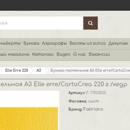
льберты
Бумага
Аэрографы
Бюсты из гипса
Декупаж
ши магазины
Каталоги
Видео
О нас
Вакансии
Elle Erre 220
А3
Бумага пастельная А3 Elle erre/CartaCrea
льная А3 Elle erre/CartaCrea 220 г /кедр
Артикул:
F-71023025
Фасовка:
лист
Fabriano
Бренд: