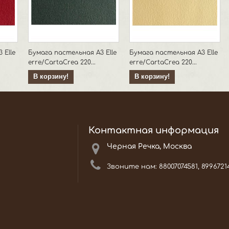
 Elle
Бумага пастельная А3 Elle
Бумага пастельная А3 Elle
erre/CartaCrea 220...
erre/CartaCrea 220...
В корзину!
В корзину!
Контактная информация
Черная Речка, Москва
Звоните нам:
88007074581, 8996721