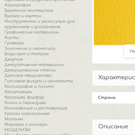
Аэрография
Багетная мастерская
Бумага и картон
Инструменты и аксессуары для
художников и дизайнеров
Графические материалы
Кисти
Гравюра
Золочение и иконопись
Ув
Боди-арт и татуаж
Декупаж
Декоративные материалы
Декорирование стекла
Детское творчество
Характери
Гипсовые фигуры и орнаменты
Каллиграфия и письмо
Канцтовары
Керамика, фарфор
Страна
Книги и периодика
Консервация и реставрация
Краски аэрозольные
Мозаика
Маркеры и роллеры
Описание
МОДЕЛИЗМ