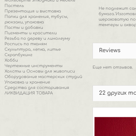
Мольберты этюдники и мебель
Пастель
Не подлежит са
Презентация и выставка
бумага.'Изготов
Папки для хранения, тубусы,
шероховатую пов
рюкзаки, упаковка
темперы и аквар
Пасты и добавки
Пигменты и красители
Резьба по дереву и линолеуму
Роспись по тканям
Скульптура, лепка, литье
Reviews
Скрапбукинг
Хобби
Чертежные инструменты
Еще нет отзывов.
Холсты и Основы для живописи
Оборудование мастерских студий
Упаковка и хранение
Средства для состаривания
22 других т
ЛИКВИДАЦИЯ ТОВАРА