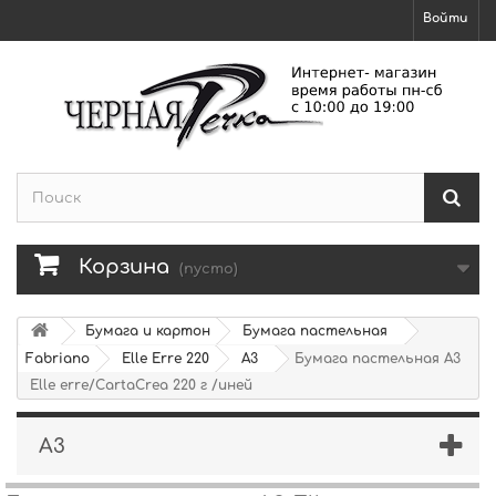
Войти
Корзина
(пусто)
Бумага и картон
Бумага пастельная
Fabriano
Elle Erre 220
А3
Бумага пастельная А3
Elle erre/CartaCrea 220 г /иней
А3