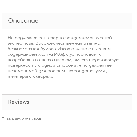
Описание
Не подлежит санитарно-эпидемиологической
экспертизе. Высококачественная цветная
безкислотная бумага.'Изготовлена с высоким
содержанием хлопка (40%), с устойчивым к
воздействию света цветом, имеет шероховатую
поверхность с одной стороны, что делает её
незаменимой для пастели, карандаша, угля ,
темперы и акварели.
Reviews
Еще нет отзывов.