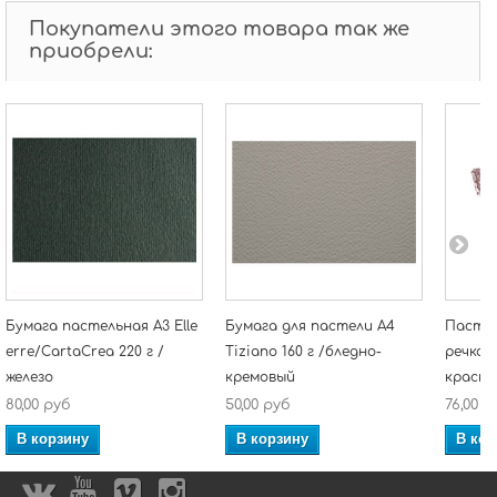
Покупатели этого товара так же
приобрели:
Бумага пастельная А3 Elle
Бумага для пастели А4
Пастел
erre/CartaCrea 220 г /
Tiziano 160 г /бледно-
речка 
железо
кремовый
красн
80,00 руб
50,00 руб
76,00 р
В корзину
В корзину
В кор