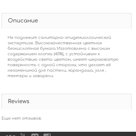
Описание
Не подлежит санитарно-эпидемиологической
экспертизе. Высококачественная цветная
безкислотная бумага.'Изготовлена с высоким
содержанием хлопка (40%), с устойчивым к
воздействию света цветом, имеет шероховатую
поверхность с одной стороны, что делает её
незаменимой для пастели, карандаша, угля ,
темперы и акварели.
Reviews
Еще нет отзывов.