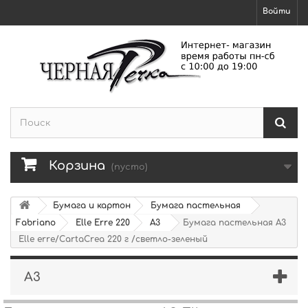
Войти
Корзина
(пусто)
Бумага и картон
Бумага пастельная
Fabriano
Elle Erre 220
А3
Бумага пастельная А3
Elle erre/CartaCrea 220 г /светло-зеленый
А3