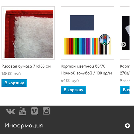
Рисовая бумага 71х138 см
Картон цветной 50*70
Картон
Ночной голубой / 130 гр/м
270г/м
145,00 руб
64,00 руб
95,00 
В корзину
В корзину
В кор
Информация