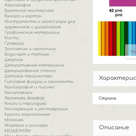
Аэрография
Багетная мастерская
Бумага и картон
Инструменты и аксессуары для
художников и дизайнеров
Графические материалы
Кисти
Гравюра
Золочение и иконопись
Ув
Боди-арт и татуаж
Декупаж
Декоративные материалы
Декорирование стекла
Детское творчество
Характери
Гипсовые фигуры и орнаменты
Каллиграфия и письмо
Канцтовары
Керамика, фарфор
Страна
Книги и периодика
Консервация и реставрация
Краски аэрозольные
Мозаика
Маркеры и роллеры
Описание
МОДЕЛИЗМ