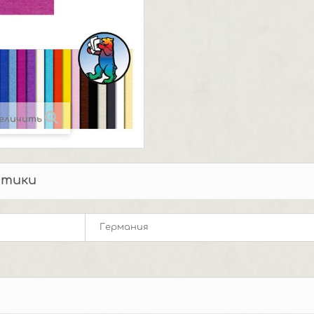
еличить
стики
Германия