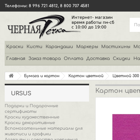
Телефоны: 8 996 721 4812, 8 800 707 4581
Краски
Кисти
Карандаши
Маркеры
Мастихины
Мо
Главная
Заказ товара
Оплата
Доставка
Скидки
На
Бумага и картон
Картон цветной
Цветной 300
Картон цветн
URSUS
Подарки и Подарочные
сертификаты
Краски художественные
Краски декоративные
Вспомогательные материалы для
живописи и графики
Адгезивы и средства крепления