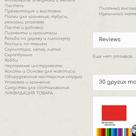
Мольберты этюдники и мебель
Пастель
'Плотный высок
Презентация и выставка
Идеальный мате
Папки для хранения, тубусы,
рюкзаки, упаковка
Пасты и добавки
Пигменты и красители
Резьба по дереву и линолеуму
Reviews
Роспись по тканям
Скульптура, лепка, литье
Скрапбукинг
Еще нет отзывов.
Хобби
Чертежные инструменты
Холсты и Основы для живописи
Оборудование мастерских студий
30 других т
Упаковка и хранение
Средства для состаривания
ЛИКВИДАЦИЯ ТОВАРА