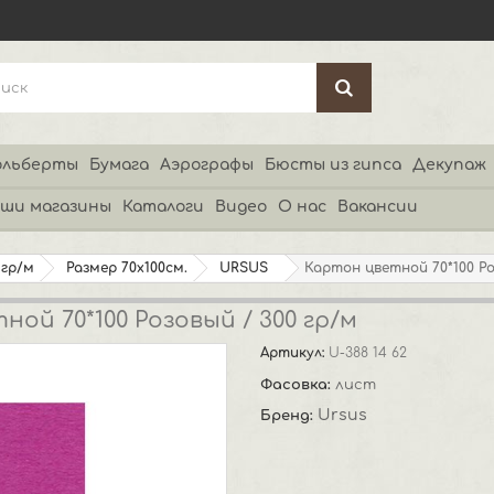
льберты
Бумага
Аэрографы
Бюсты из гипса
Декупаж
ши магазины
Каталоги
Видео
О нас
Вакансии
 гр/м
Размер 70х100см.
URSUS
Картон цветной 70*100 Ро
ой 70*100 Розовый / 300 гр/м
Артикул:
U-388 14 62
Фасовка:
лист
Ursus
Бренд: