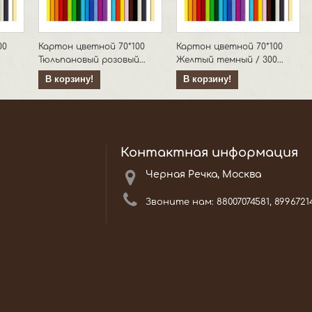
00
Картон цветной 70*100
Картон цветной 70*100
Тюльпановый розовый...
Желтый темный / 300...
В корзину!
В корзину!
Контактная информация
Черная Речка, Москва
Звоните нам:
88007074581, 8996721