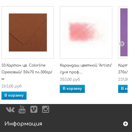
33.Картон цв. Colorline
Карандаш цветной "Artists"
Картон
Ореховый/ 50x70 пл.300гр/
/для проф....
270г/м
м
353,00 руб
231,00 
263,00 руб
В корзину
В кор
В корзину
Информация