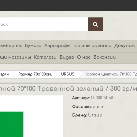
льберты
Бумага
Аэрографы
Бюсты из гипса
Декупаж
ши магазины
Каталоги
Видео
О нас
Вакансии
 гр/м
Размер 70х100см.
URSUS
Картон цветной 70*100 Тр
ой 70*100 Травенной зеленый / 300 гр/
Артикул:
U-388 14 58
Фасовка:
лист
Ursus
Бренд: