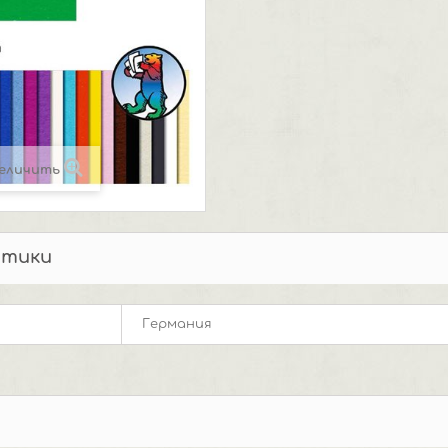
еличить
стики
Германия