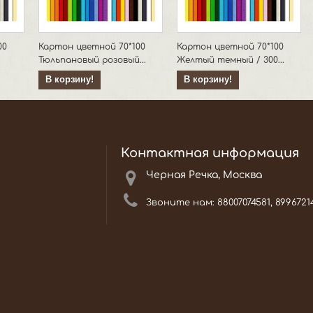
00
Картон цветной 70*100
Картон цветной 70*100
Тюльпановый розовый...
Желтый темный / 300...
В корзину!
В корзину!
Контактная информация
Черная Речка, Москва
Звоните нам:
88007074581, 8996721