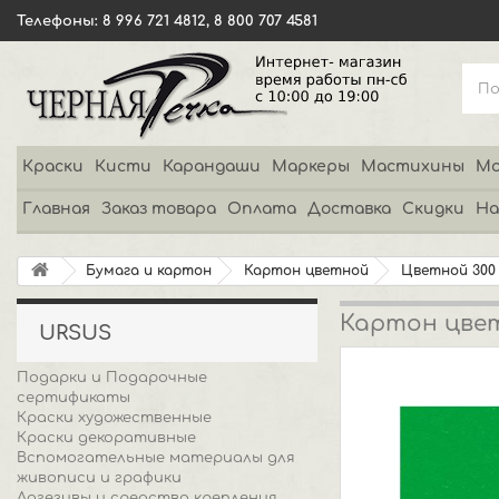
Телефоны: 8 996 721 4812, 8 800 707 4581
Краски
Кисти
Карандаши
Маркеры
Мастихины
Мо
Главная
Заказ товара
Оплата
Доставка
Скидки
На
Бумага и картон
Картон цветной
Цветной 300
Картон цветн
URSUS
Подарки и Подарочные
сертификаты
Краски художественные
Краски декоративные
Вспомогательные материалы для
живописи и графики
Адгезивы и средства крепления