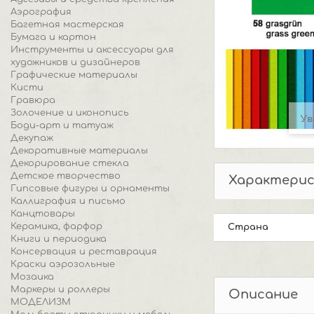
Аэрография
Багетная мастерская
Бумага и картон
Инструменты и аксессуары для
художников и дизайнеров
Графические материалы
Кисти
Гравюра
Золочение и иконопись
Ув
Боди-арт и татуаж
Декупаж
Декоративные материалы
Декорирование стекла
Детское творчество
Характери
Гипсовые фигуры и орнаменты
Каллиграфия и письмо
Канцтовары
Керамика, фарфор
Страна
Книги и периодика
Консервация и реставрация
Краски аэрозольные
Мозаика
Маркеры и роллеры
Описание
МОДЕЛИЗМ