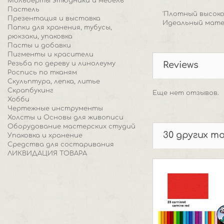
Мольберты этюдники и мебель
Пастель
'Плотный высок
Презентация и выставка
Идеальный мате
Папки для хранения, тубусы,
рюкзаки, упаковка
Пасты и добавки
Пигменты и красители
Резьба по дереву и линолеуму
Reviews
Роспись по тканям
Скульптура, лепка, литье
Скрапбукинг
Еще нет отзывов.
Хобби
Чертежные инструменты
Холсты и Основы для живописи
Оборудование мастерских студий
30 других т
Упаковка и хранение
Средства для состаривания
ЛИКВИДАЦИЯ ТОВАРА