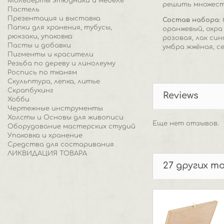
Мольберты этюдники и мебель
решить множеств
Пастель
Презентация и выставка
Состав набора
:
Папки для хранения, тубусы,
оранжевый, охра
рюкзаки, упаковка
розовая, лак син
Пасты и добавки
умбра жжёная, с
Пигменты и красители
Резьба по дереву и линолеуму
Роспись по тканям
Скульптура, лепка, литье
Скрапбукинг
Reviews
Хобби
Чертежные инструменты
Холсты и Основы для живописи
Еще нет отзывов.
Оборудование мастерских студий
Упаковка и хранение
Средства для состаривания
ЛИКВИДАЦИЯ ТОВАРА
27 других т