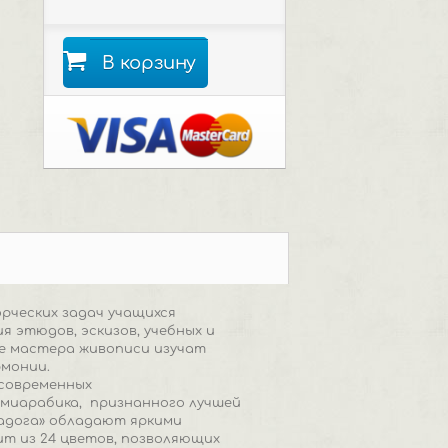
В корзину
рческих задач учащихся
 этюдов, эскизов, учебных и
ие мастера живописи изучат
рмонии.
 современных
ммиарабика, признанного лучшей
Ладога» обладают яркими
т из 24 цветов, позволяющих