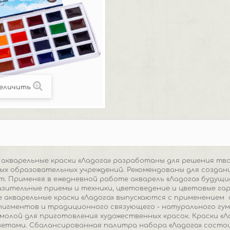
еличить
акварельные краски «Ладога» разработаны для решения тво
х образовательных учреждений. Рекомендованы для создания
. Применяя в ежедневной работе акварель «Ладога» будущ
зительные приемы и техники, цветоведение и цветовые га
 акварельные краски «Ладога» выпускаются с применением
пигментов и традиционного связующего - натурального гу
олой для приготовления художественных красок. Краски «
етами. Сбалансированная палитра набора «Ладога» состои