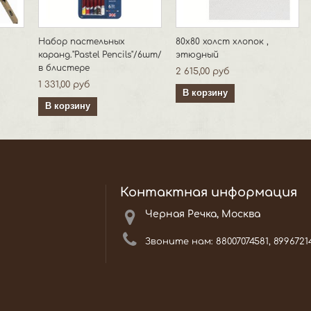
Набор пастельных
80х80 холст хлопок ,
каранд."Pastel Pencils"/6шт/
этюдный
в блистере
2 615,00 руб
1 331,00 руб
В корзину
В корзину
Контактная информация
Черная Речка, Москва
Звоните нам:
88007074581, 8996721