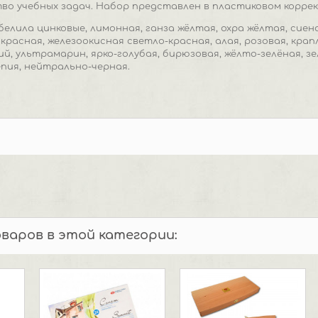
о учебных задач. Набор представлен в пластиковом коррекс
 б
елила цинковые, лимонная, ганза жёлтая, охра жёлтая, сие
 красная, железоокисная светло-красная, алая, розовая, кра
ий, ультрамарин, ярко-голубая, бирюзовая, жёлто-зелёная, зе
епия, нейтрально-черная.
оваров в этой категории: