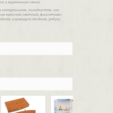
е и картонном чехле.
на натуральная, золотистая, лак
плак красный светлый, фиолетово-
лёная, изумрудно-зелёная, умбра,