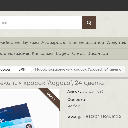
льберты
Бумага
Аэрографы
Бюсты из гипса
Декупаж
ши магазины
Каталоги
Видео
О нас
Вакансии
аборы
ЗХК
Набор акварельных красок "Ладога", 24 цвета
льных красок "Ладога", 24 цвета
Артикул:
ЗК2041026
АКЦИЯ!
Фасовка:
набор
Невская Палитра
Бренд: