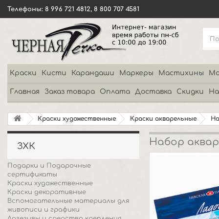
Телефоны: 8 996 721 4812, 8 800 707 4581
Краски
Кисти
Карандаши
Маркеры
Мастихины
Мо
Главная
Заказ товара
Оплата
Доставка
Скидки
На
Краски художественные
Краски акварельные
Н
Набор акваре
ЗХК
Подарки и Подарочные
сертификаты
Краски художественные
Краски декоративные
Вспомогательные материалы для
живописи и графики
Адгезивы и средства крепления