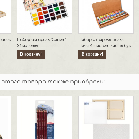
расок
Набор акварель "Сонет"
Набор акварель Белые
24кюветы
Ночи 48 кювет кисть бук
В корзину!
В корзину!
 этого товара так же приобрели: