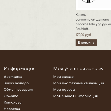
Кисть
синтетика+щетина
плоская №4 удл.ручка
Roubloff...
170,00 руб
В корзину
Информация
Моя учетная запись
Доставка
Мои заказы
Заказ товара
Мои платёжные квитанции
Обмен, возврат
Мои адреса
Оплата
Моя личная информация
Каталоги
Новости