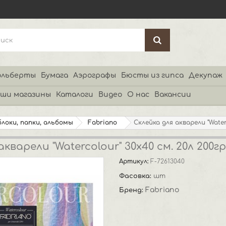
льберты
Бумага
Аэрографы
Бюсты из гипса
Декупаж
ши магазины
Каталоги
Видео
О нас
Вакансии
блоки, папки, альбомы
Fabriano
Склейка для акварели "Water
кварели "Watercolour" 30x40 см. 20л 200гр
Артикул:
F-72613040
Фасовка:
шт
Fabriano
Бренд: