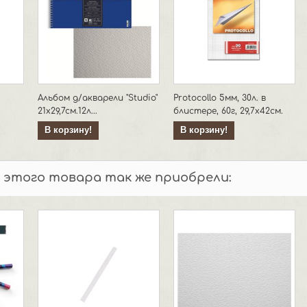
Альбом д/акварели "Studio"
Protocollo 5мм, 30л. в
21х29,7см.12л...
блистере, 60г, 29,7х42см.
В корзину!
В корзину!
 этого товара так же приобрели: