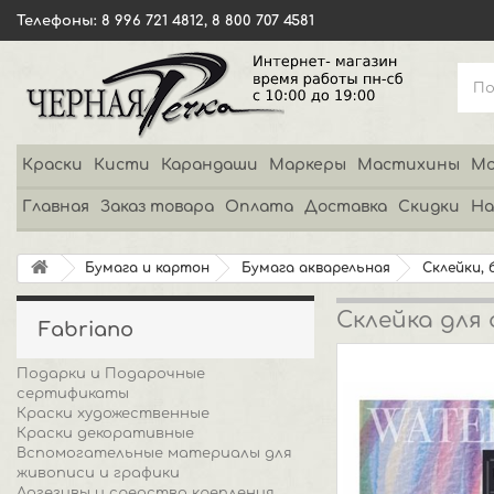
Телефоны: 8 996 721 4812, 8 800 707 4581
Краски
Кисти
Карандаши
Маркеры
Мастихины
Мо
Главная
Заказ товара
Оплата
Доставка
Скидки
На
Бумага и картон
Бумага акварельная
Склейки, 
Склейка для а
Fabriano
Подарки и Подарочные
сертификаты
Краски художественные
Краски декоративные
Вспомогательные материалы для
живописи и графики
Адгезивы и средства крепления