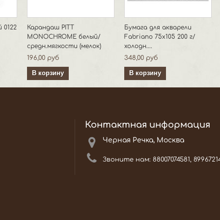
 0122
Карандаш PITT
Бумага для акварели
MONOCHROME белый/
Fabriano 75х105 200 г/
средн.мягкости (мелок)
холодн....
196,00 руб
348,00 руб
В корзину
В корзину
Контактная информация
Черная Речка, Москва
Звоните нам:
88007074581, 8996721