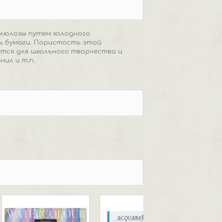
еллюлозы путем холодного
ь бумаги. Пористость этой
ется для школьного творчества и
нил и т.п.