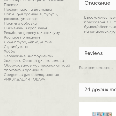
Мольберты этюдники и мебель
Описание
Пастель
Презентация и выставка
Папки для хранения, тубусы,
Высококачествен
рюкзаки, упаковка
прессования. О
Пасты и добавки
бумаги'обеспечи
Пигменты и красители
начинающих худо
Резьба по дереву и линолеуму
Роспись по тканям
Скульптура, лепка, литье
Скрапбукинг
Хобби
Reviews
Чертежные инструменты
Холсты и Основы для живописи
Оборудование мастерских студий
Еще нет отзывов.
Упаковка и хранение
Средства для состаривания
ЛИКВИДАЦИЯ ТОВАРА
24 других т