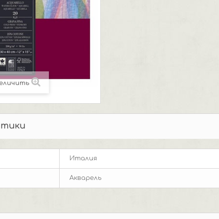
еличить
стики
Италия
Акварель