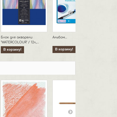
Блок для акварели
Альбом...
Альбом.
"WATERCOLOUR" / 12л,...
В корзину!
В кор
В корзину!