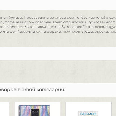
ная бумага. Произведена из смеси хлопка (без лигнина) и ц
тсутствие кислот обеспечивает стойкость и долговечност
вает оптимальное поглощение. Бумага особенно рекоменду
жников. Идеальна для акварели, темперы, гуаши, акрила, чер
оваров в этой категории: