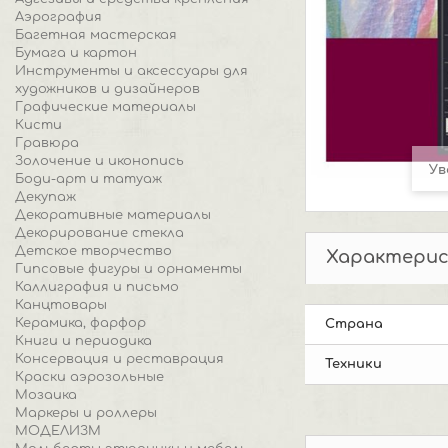
Аэрография
Багетная мастерская
Бумага и картон
Инструменты и аксессуары для
художников и дизайнеров
Графические материалы
Кисти
Гравюра
Золочение и иконопись
Ув
Боди-арт и татуаж
Декупаж
Декоративные материалы
Декорирование стекла
Детское творчество
Характери
Гипсовые фигуры и орнаменты
Каллиграфия и письмо
Канцтовары
Керамика, фарфор
Страна
Книги и периодика
Консервация и реставрация
Техники
Краски аэрозольные
Мозаика
Маркеры и роллеры
МОДЕЛИЗМ