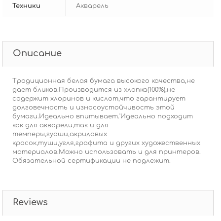
Техники
Акварель
Описание
Традиционная белая бумага высокого качества,не
дает бликов.Производится из хлопка(100%),не
содержит хлоринов и кислот,что гарантирует
долговечность и износоустойчивость этой
бумаги.Идеально впитывает.'Идеально подходит
как для акварели,так и для
темперы,гуаши,акриловых
красок,туши,угля,графита и других художественных
материалов.Можно использовать и для принтеров.
Обязательной сертификации не подлежит.
Reviews