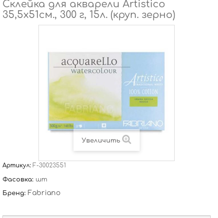
Склейка для акварели Artistico
35,5х51см., 300 г, 15л. (круп. зерно)
Увеличить
Артикул:
F-30023551
Фасовка:
шт
Fabriano
Бренд: