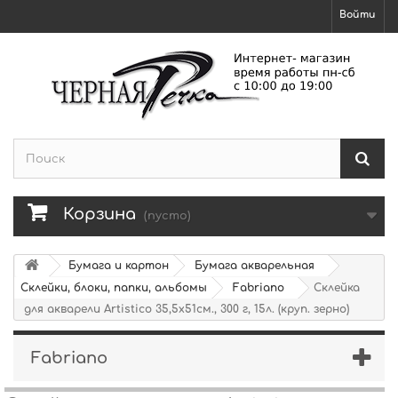
Войти
Корзина
(пусто)
Бумага и картон
Бумага акварельная
Склейки, блоки, папки, альбомы
Fabriano
Склейка
для акварели Artistico 35,5х51см., 300 г, 15л. (круп. зерно)
Fabriano