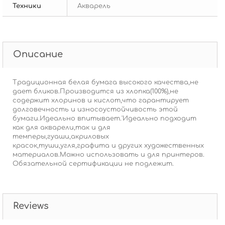
Техники
Акварель
Описание
Традиционная белая бумага высокого качества,не
дает бликов.Производится из хлопка(100%),не
содержит хлоринов и кислот,что гарантирует
долговечность и износоустойчивость этой
бумаги.Идеально впитывает.'Идеально подходит
как для акварели,так и для
темперы,гуаши,акриловых
красок,туши,угля,графита и других художественных
материалов.Можно использовать и для принтеров.
Обязательной сертификации не подлежит.
Reviews