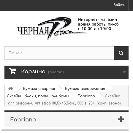
Войти
Корзина
(пусто)
Бумага и картон
Бумага акварельная
Склейки, блоки, папки, альбомы
Fabriano
Склейка
для акварели Artistico 30,5х45,5см., 300 г, 20л. (круп. зерно)
Fabriano