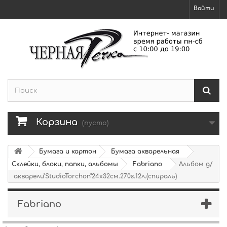
Войти
Корзина
(пусто)
Бумага и картон
Бумага акварельная
Склейки, блоки, папки, альбомы
Fabriano
Альбом д/
акварели"StudioTorchon"24х32см.270г.12л.(спираль)
Fabriano