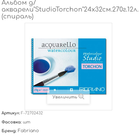
Альбом д/
акварели"StudioTorchon"24х32см.270г.12л.
(спираль)
Увеличить
Артикул:
F-72702432
Фасовка:
шт
Fabriano
Бренд: