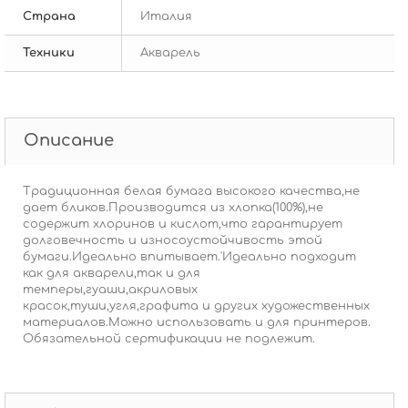
Страна
Италия
Техники
Акварель
Описание
Традиционная белая бумага высокого качества,не
дает бликов.Производится из хлопка(100%),не
содержит хлоринов и кислот,что гарантирует
долговечность и износоустойчивость этой
бумаги.Идеально впитывает.'Идеально подходит
как для акварели,так и для
темперы,гуаши,акриловых
красок,туши,угля,графита и других художественных
материалов.Можно использовать и для принтеров.
Обязательной сертификации не подлежит.