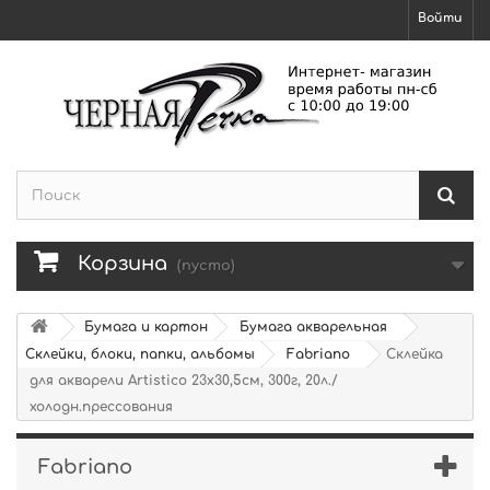
Войти
Корзина
(пусто)
Бумага и картон
Бумага акварельная
Склейки, блоки, папки, альбомы
Fabriano
Склейка
для акварели Artistico 23х30,5см, 300г, 20л./
холодн.прессования
Fabriano