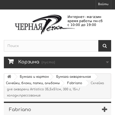
Войти
Корзина
(пусто)
Бумага и картон
Бумага акварельная
Склейки, блоки, папки, альбомы
Fabriano
Склейка
для акварели Artistico 35,5х51см, 300 г, 15л./
холодн.прессования
Fabriano