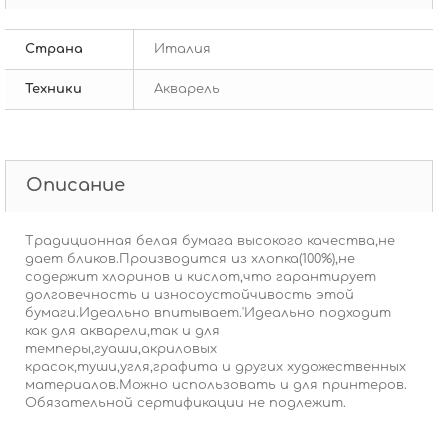
Страна
Италия
Техники
Акварель
Описание
Традиционная белая бумага высокого качества,не
дает бликов.Производится из хлопка(100%),не
содержит хлоринов и кислот,что гарантирует
долговечность и износоустойчивость этой
бумаги.Идеально впитывает.'Идеально подходит
как для акварели,так и для
темперы,гуаши,акриловых
красок,туши,угля,графита и других художественных
материалов.Можно использовать и для принтеров.
Обязательной сертификации не подлежит.