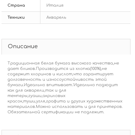
Страна
Италия
Техники
Акварель
Описание
Традиционная белая бумага высокого качества,не
дает бликов.Производится из хлопка(100%),не
содержит хлоринов и кислот,что гарантирует
долговечность и износоустойчивость этой
бумаги.Идеально впитывает.'Идеально подходит
как для акварели,так и для
темперы,гуаши,акриловых
красок,туши,угля,графита и других художественных
материалов.Можно использовать и для принтеров.
Обязательной сертификации не подлежит.