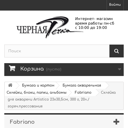
Войти
Корзина
(пусто)
Бумага и картон
Бумага акварельная
Склейки, блоки, папки, альбомы
Fabriano
Склейка
для акварели Artistico 23х30,5см, 300 г, 20л./
горяч.прессования
Fabriano