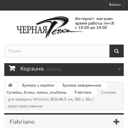
Войти
Корзина
(пусто)
Бумага и картон
Бумага акварельная
Склейки, блоки, папки, альбомы
Fabriano
Склейка
для акварели Artistico 30,5х45,5 см, 300 г, 20л./
горяч.прессования
Fabriano