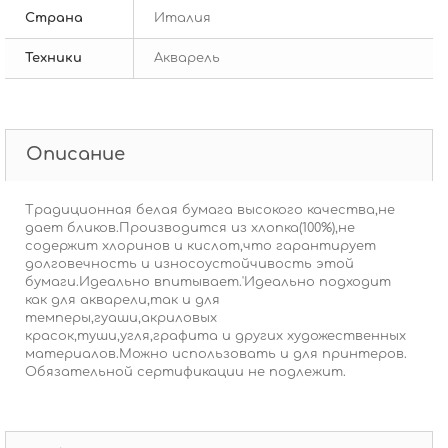
Страна
Италия
Техники
Акварель
Описание
Традиционная белая бумага высокого качества,не
дает бликов.Производится из хлопка(100%),не
содержит хлоринов и кислот,что гарантирует
долговечность и износоустойчивость этой
бумаги.Идеально впитывает.'Идеально подходит
как для акварели,так и для
темперы,гуаши,акриловых
красок,туши,угля,графита и других художественных
материалов.Можно использовать и для принтеров.
Обязательной сертификации не подлежит.