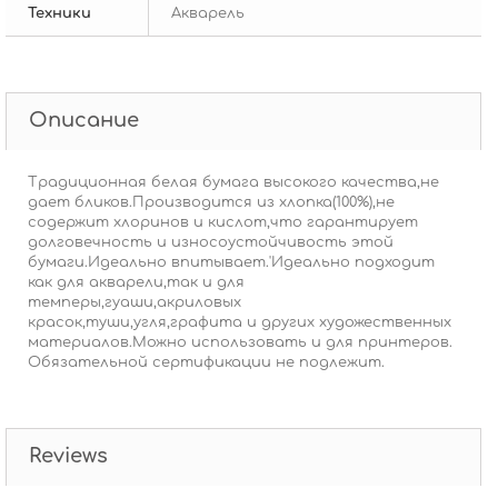
Техники
Акварель
Описание
Традиционная белая бумага высокого качества,не
дает бликов.Производится из хлопка(100%),не
содержит хлоринов и кислот,что гарантирует
долговечность и износоустойчивость этой
бумаги.Идеально впитывает.'Идеально подходит
как для акварели,так и для
темперы,гуаши,акриловых
красок,туши,угля,графита и других художественных
материалов.Можно использовать и для принтеров.
Обязательной сертификации не подлежит.
Reviews