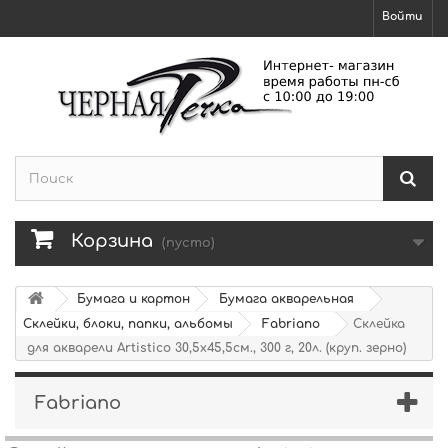
Войти
Корзина
(пусто)
Бумага и картон
Бумага акварельная
Склейки, блоки, папки, альбомы
Fabriano
Склейка
для акварели Artistico 30,5х45,5см., 300 г, 20л. (круп. зерно)
Fabriano