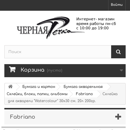
Войти
Корзина
(пусто)
Бумага и картон
Бумага акварельная
Склейки, блоки, папки, альбомы
Fabriano
Склейка
для акварели "Watercolour" 30x30 см. 20л 200гр.
Fabriano